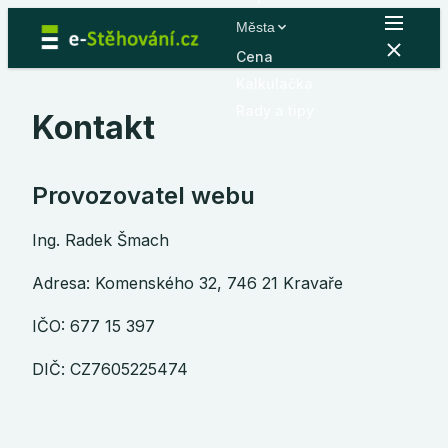
Města
Cena
Kalkulačka
Rady a tipy
Kontakt
Provozovatel webu
Ing. Radek Šmach
Adresa: Komenského 32, 746 21 Kravaře
IČO: 677 15 397
DIČ: CZ7605225474